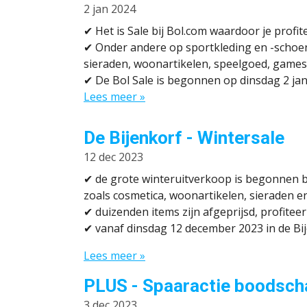
2 jan 2024
✔ H
et is Sale bij Bol.com waardoor je prof
✔
Onder andere op sportkleding en -schoen
sieraden, woonartikelen, speelgoed, games
✔
De Bol Sale is begonnen op dinsdag 2 ja
Lees meer »
De Bijenkorf - Wintersale
12 dec 2023
✔
de grote winteruitverkoop is begonnen b
zoals cosmetica, woonartikelen, sieraden e
✔
duizenden items zijn afgeprijsd, profitee
✔
vanaf dinsdag 12 december 2023 in de Bije
Lees meer »
PLUS - Spaaractie boodsc
3 dec 2023