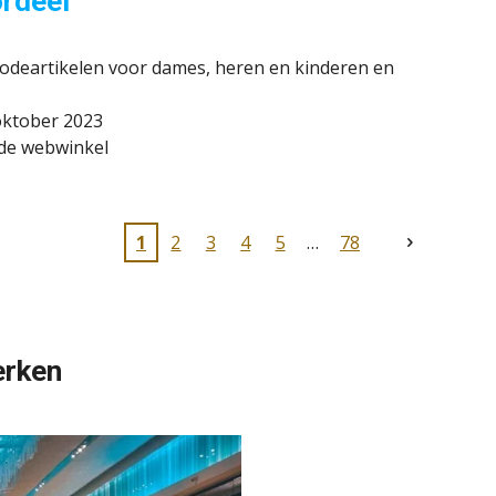
ordeel
odeartikelen voor dames, heren en kinderen en
oktober 2023
n de webwinkel
1
2
3
4
5
78
erken