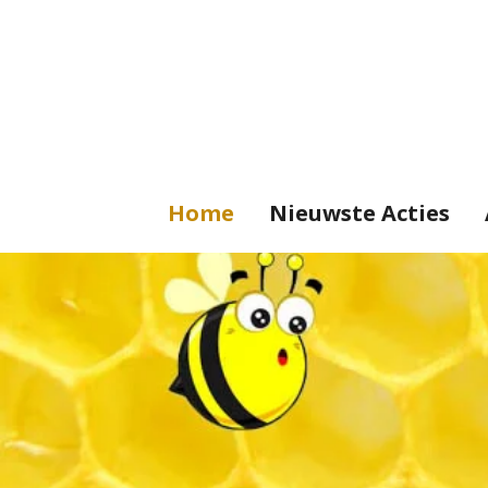
Ga
direct
naar
de
hoofdinhoud
Home
Nieuwste Acties