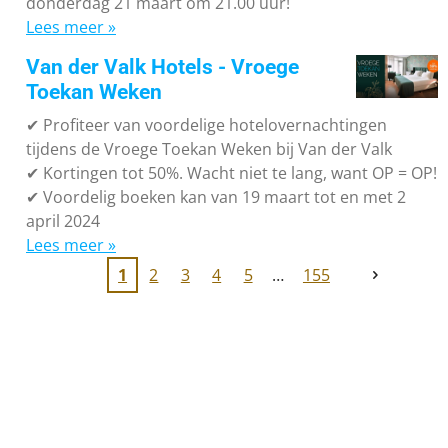
donderdag 21 maart om 21.00 uur!
Lees meer »
Van der Valk Hotels - Vroege
Toekan Weken
✔
Profiteer van voordelige hotelovernachtingen
tijdens de Vroege Toekan Weken bij Van der Valk
✔
Kortingen tot 50%. Wacht niet te lang, want OP = OP!
✔
Voordelig boeken kan van 19 maart tot en met 2
april 2024
Lees meer »
1
2
3
4
5
155