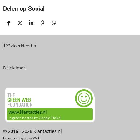
Delen op Social
D
D
S
P
D
E
E
H
I
E
L
E
A
N
L
E
L
R
N
E
N
E
E
N
123vloerkleed.nl
N
Disclaimer
© 2016 - 2026 Klantacties.nl
Powered by
JouwWeb