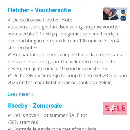
Fletcher - Voucheractie
✔ De exclusieve Fletcher Hotel
Voucheractie is gestart! Bemachtig nu jouw voucher
voor slechts € 17,50 p.p. en geniet van een heerlijke
overnachting in één van de ruim 100 unieke 3- en 4-
sterren hotels
✔
Het aantal vouchers is beperkt, dus laat deze kans
niet aan je voorbij gaan. Om iedereen een kans te
geven, kun je maximaal 10 vouchers bestellen
✔
De hotelvouchers zijn te koop tot en met 28 februari
2025 en tot maar liefst 2 jaar na aankoop geldig!
Lees meer »
Shoeby - Zomersale
✔
Het is zover! Hot summer SALE tot
-50% start nu!
✔ Upgrade je garderobe met afgeprijsde