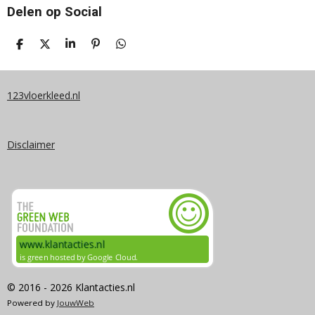
Delen op Social
D
D
S
P
D
E
E
H
I
E
L
E
A
N
L
E
L
R
N
E
N
E
E
N
123vloerkleed.nl
N
Disclaimer
© 2016 - 2026 Klantacties.nl
Powered by
JouwWeb