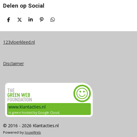
Delen op Social
D
D
S
P
D
E
E
H
I
E
L
E
A
N
L
E
L
R
N
E
N
E
E
N
123vloerkleed.nl
N
Disclaimer
© 2016 - 2026 Klantacties.nl
Powered by
JouwWeb