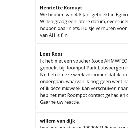
Henriette Kornuyt
We hebben van 4-8 Jan. geboekt in Egm
Willen graag een latere datum, eventueel 
hebben daar niets. Huisje verhuren voo
van AH is fijn.
Loes Roos
Ik heb met een voucher (code AHMWFEQ7
geboekt bij Roompot Park Lubsbergen in
Nu heb ik deze week vernomen dat ik op 
ondergaan, waarvan ik nog geen weet had
of ik deze midweek kan verschuiven naar 
heb net met Roompot contact gehad en d
Gaarne uw reactie.
willem van dijk
heb een voucher nr.1002062175 met c