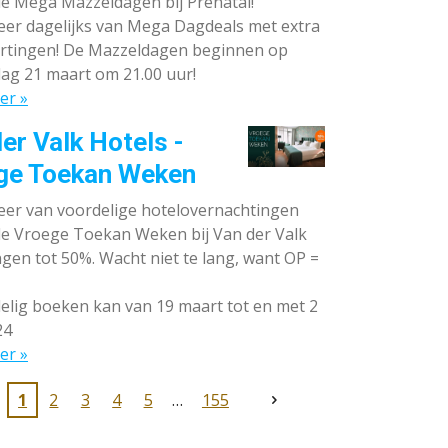
de Mega Mazzeldagen bij Prénatal!
eer dagelijks van Mega Dagdeals met extra
rtingen! De Mazzeldagen beginnen op
ag 21 maart om 21.00 uur!
er »
er Valk Hotels -
ge Toekan Weken
eer van voordelige hotelovernachtingen
 de Vroege Toekan Weken bij Van der Valk
gen tot 50%. Wacht niet te lang, want OP =
lig boeken kan van 19 maart tot en met 2
24
er »
1
2
3
4
5
155