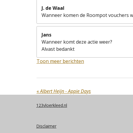
J. de Waal
Wanneer komen de Roompot vouchers w
Jans
Wanneer komt deze actie weer?
Alvast bedankt
Toon meer berichten
«
Albert Heijn - Appie Days
123vloerkleed.nl
Disclaimer