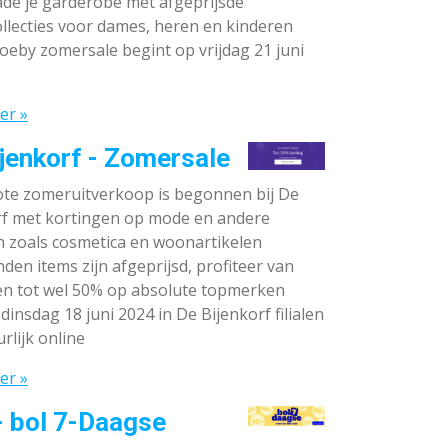
de je garderobe met afgeprijsde
llecties voor dames, heren en kinderen
oeby zomersale begint op vrijdag 21 juni
er »
jenkorf - Zomersale
te zomeruitverkoop is begonnen bij De
rf met kortingen op mode en andere
n zoals cosmetica en woonartikelen
den items zijn afgeprijsd, profiteer van
en tot wel 50% op absolute topmerken
dinsdag 18 juni 2024 in De Bijenkorf filialen
rlijk online
er »
- bol 7-Daagse