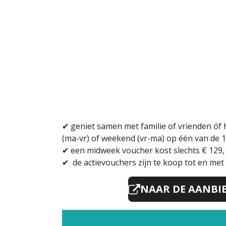
✔
geniet samen met familie of vrienden óf 
(ma-vr) of weekend (vr-ma) op één van d
✔ een midweek voucher kost slechts € 129
✔
de actievouchers zijn te koop tot en me
NAAR DE AANBI