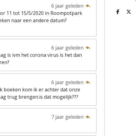
6 jaar geleden
or 11 tot 15/5/2020 in Roompotpark
D
D
E
E
eken naar een andere datum?
L
E
E
L
N
6 jaar geleden
g is ivm het corona virus is het dan
ren?
6 jaar geleden
ik boeken kom ik er achter dat onze
aag trug brengen.is dat mogelijk???
7 jaar geleden