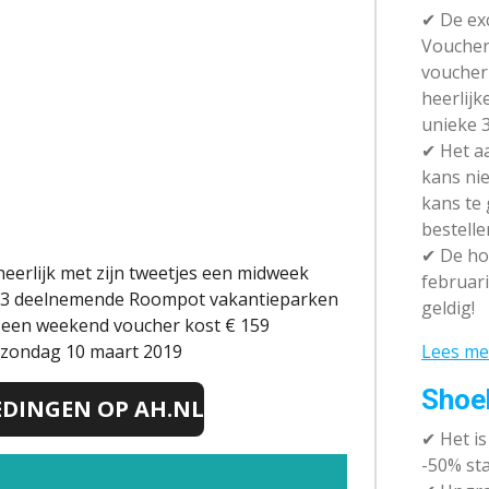
✔ De exc
Vouchera
voucher 
heerlijk
unieke 3
✔
Het aa
kans nie
kans te
bestelle
✔
De hot
heerlijk met zijn tweetjes een midweek
februari
e 13 deelnemende Roompot vakantieparken
geldig!
, een weekend voucher kost € 159
Lees me
t zondag 10 maart 2019
Shoe
EDINGEN OP
AH.NL
✔
Het i
-50% sta