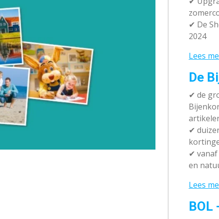
✔ Upgra
zomerco
✔ De Sh
2024
Lees me
De Bi
✔
de gro
Bijenko
artikele
✔
duizen
korting
✔
vanaf 
en natuu
Lees me
BOL 