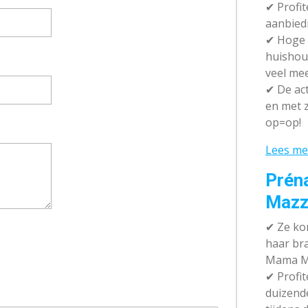
✔ P
rofi
aanbied
✔
Hoge k
huishou
veel me
✔
De act
en met z
op=op!
Lees me
Prén
Mazz
✔
Ze kom
haar br
Mama M
✔
Profit
duizend