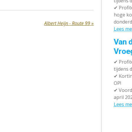
tijdens 
✔
Profit
hoge ko
donderd
Albert Heijn - Route 99
»
Lees me
Van d
Vroe
✔
Profit
tijdens
✔
Kortin
OP!
✔
Voorde
april 20
Lees me