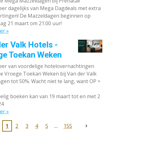
de Mega Mazzeldagen bij Prénatal!
eer dagelijks van Mega Dagdeals met extra
rtingen! De Mazzeldagen beginnen op
ag 21 maart om 21.00 uur!
er »
er Valk Hotels -
ge Toekan Weken
eer van voordelige hotelovernachtingen
 de Vroege Toekan Weken bij Van der Valk
gen tot 50%. Wacht niet te lang, want OP =
lig boeken kan van 19 maart tot en met 2
24
er »
1
2
3
4
5
155