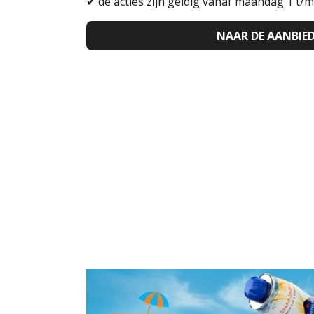
✔
de acties zijn geldig vanaf maandag 1 t/m
NAAR DE AANBIE