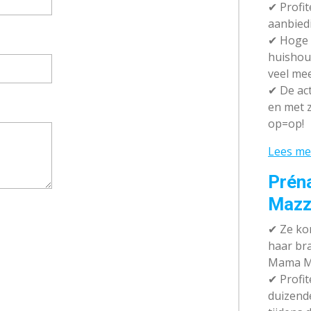
✔ P
rofi
aanbied
✔
Hoge k
huishou
veel me
✔
De act
en met z
op=op!
Lees me
Prén
Mazz
✔
Ze kom
haar br
Mama M
✔
Profit
duizend