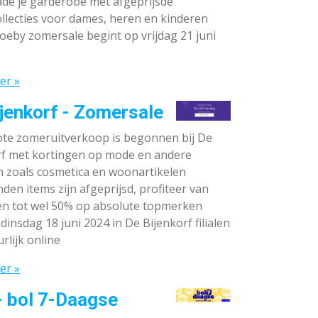
de je garderobe met afgeprijsde
llecties voor dames, heren en kinderen
oeby zomersale begint op vrijdag 21 juni
er »
jenkorf - Zomersale
te zomeruitverkoop is begonnen bij De
rf met kortingen op mode en andere
n zoals cosmetica en woonartikelen
den items zijn afgeprijsd, profiteer van
en tot wel 50% op absolute topmerken
dinsdag 18 juni 2024 in De Bijenkorf filialen
rlijk online
er »
- bol 7-Daagse