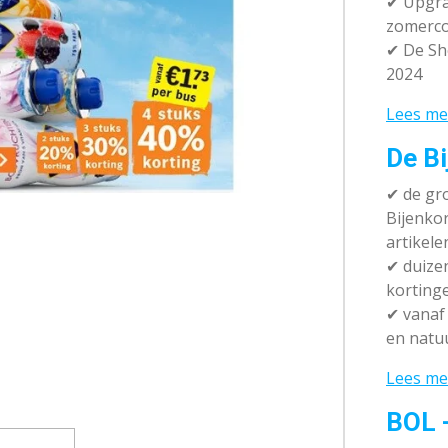
✔ Upgra
zomerco
✔ De Sh
2024
Lees me
De Bi
✔
de gro
Bijenko
artikele
✔
duizen
korting
✔
vanaf 
en natuu
Lees me
BOL 