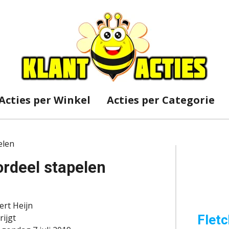
Acties per Winkel
Acties per Categorie
elen
ordeel stapelen
ert Heijn
Fletc
rijgt