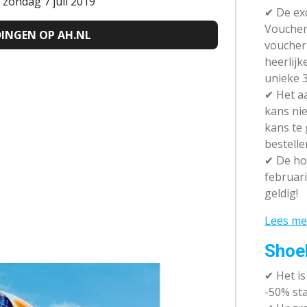
 zondag 7 juli 2019
✔ De exc
Vouchera
DINGEN OP
AH.NL
voucher 
heerlijk
unieke 3
✔
Het aa
kans nie
kans te
bestelle
✔
De hot
februari
geldig!
Lees me
Shoe
✔
Het i
-50% sta