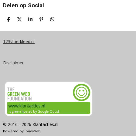
Delen op Social
D
D
S
P
D
E
E
H
I
E
L
E
A
N
L
E
L
R
N
E
N
E
E
N
123vloerkleed.nl
N
Disclaimer
© 2016 - 2026 Klantacties.nl
Powered by
JouwWeb