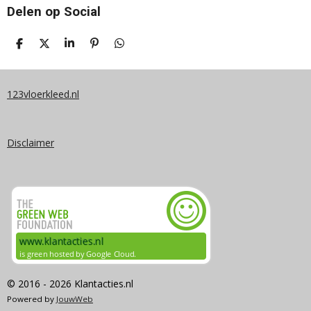
Delen op Social
D
D
S
P
D
E
E
H
I
E
L
E
A
N
L
E
L
R
N
E
N
E
E
N
123vloerkleed.nl
N
Disclaimer
© 2016 - 2026 Klantacties.nl
Powered by
JouwWeb