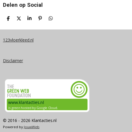
Delen op Social
D
D
S
P
D
E
E
H
I
E
L
E
A
N
L
E
L
R
N
E
N
E
E
N
123vloerkleed.nl
N
Disclaimer
© 2016 - 2026 Klantacties.nl
Powered by
JouwWeb