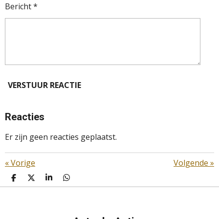
Bericht *
VERSTUUR REACTIE
Reacties
Er zijn geen reacties geplaatst.
«
Vorige
Volgende
»
D
D
S
D
E
E
H
E
L
E
A
L
E
L
R
E
N
E
N