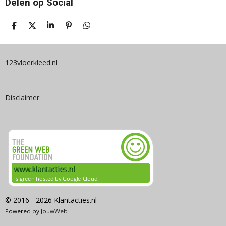
Delen op Social
D
D
S
P
D
E
E
H
I
E
L
E
A
N
L
E
L
R
N
E
N
E
E
N
123vloerkleed.nl
N
Disclaimer
© 2016 - 2026 Klantacties.nl
Powered by
JouwWeb