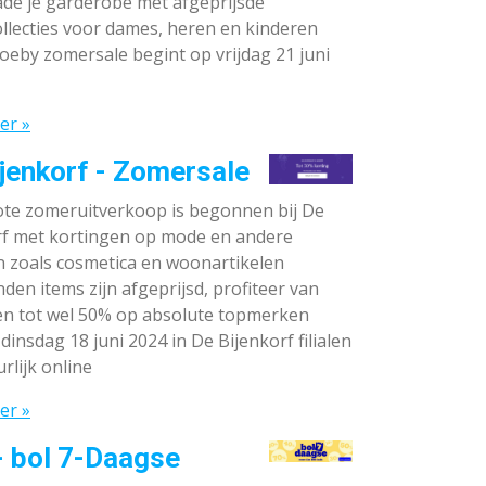
de je garderobe met afgeprijsde
llecties voor dames, heren en kinderen
oeby zomersale begint op vrijdag 21 juni
er »
jenkorf - Zomersale
te zomeruitverkoop is begonnen bij De
rf met kortingen op mode en andere
n zoals cosmetica en woonartikelen
den items zijn afgeprijsd, profiteer van
en tot wel 50% op absolute topmerken
dinsdag 18 juni 2024 in De Bijenkorf filialen
rlijk online
er »
- bol 7-Daagse