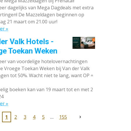
de Mega Mazzeldagen bij Prénatal!
eer dagelijks van Mega Dagdeals met extra
rtingen! De Mazzeldagen beginnen op
ag 21 maart om 21.00 uur!
er »
er Valk Hotels -
ge Toekan Weken
eer van voordelige hotelovernachtingen
 de Vroege Toekan Weken bij Van der Valk
gen tot 50%. Wacht niet te lang, want OP =
lig boeken kan van 19 maart tot en met 2
24
er »
1
2
3
4
5
155