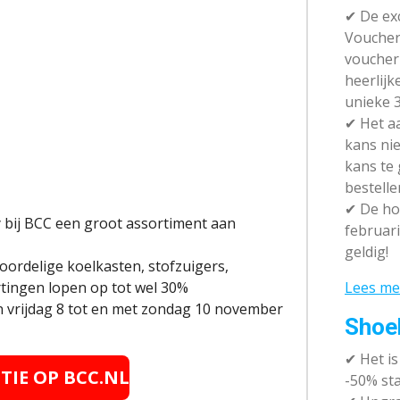
✔ De exc
Vouchera
voucher 
heerlijk
unieke 3
✔
Het aa
kans nie
kans te
bestelle
✔
De hot
 bij BCC een groot assortiment aan
februari
geldig!
oordelige koelkasten, stofzuigers,
Lees me
tingen lopen op tot wel 30%
n vrijdag 8 tot en met zondag 10 november
Shoe
✔
Het i
CTIE OP BCC.NL
-50% sta