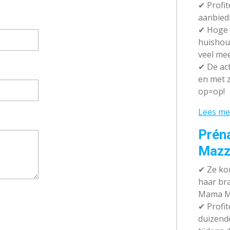
✔ P
rofi
aanbied
✔
Hoge k
huishou
veel me
✔
De act
en met z
op=op!
Lees me
Prén
Mazz
✔
Ze kom
haar br
Mama M
✔
Profit
duizend