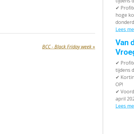
tijdens 
✔
Profit
hoge ko
donderd
Lees me
Van d
BCC - Black Friday week
»
Vroe
✔
Profit
tijdens
✔
Kortin
OP!
✔
Voorde
april 20
Lees me