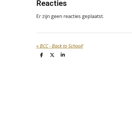
Reacties
Er zijn geen reacties geplaatst.
«
BCC - Back to School!
D
D
S
E
E
H
L
E
A
E
L
R
N
E