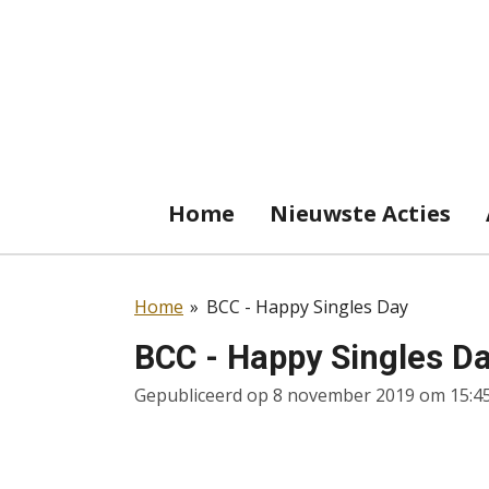
Ga
direct
naar
de
hoofdinhoud
Home
Nieuwste Acties
Home
»
BCC - Happy Singles Day
BCC - Happy Singles D
Gepubliceerd op 8 november 2019 om 15:4