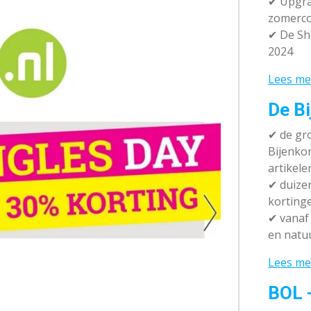
✔ Upgra
zomerco
✔ De Sh
2024
Lees me
De Bi
✔
de gro
Bijenko
artikele
✔
duizen
korting
✔
vanaf 
en natuu
Lees me
BOL 