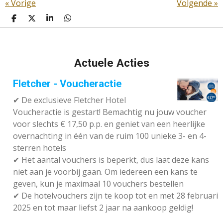
«
Vorige
Volgende
»
D
D
S
D
E
E
H
E
L
E
A
L
E
L
R
E
N
E
N
Actuele Acties
Fletcher - Voucheractie
✔ De exclusieve Fletcher Hotel
Voucheractie is gestart! Bemachtig nu jouw voucher
voor slechts € 17,50 p.p. en geniet van een heerlijke
overnachting in één van de ruim 100 unieke 3- en 4-
sterren hotels
✔
Het aantal vouchers is beperkt, dus laat deze kans
niet aan je voorbij gaan. Om iedereen een kans te
geven, kun je maximaal 10 vouchers bestellen
✔
De hotelvouchers zijn te koop tot en met 28 februari
2025 en tot maar liefst 2 jaar na aankoop geldig!