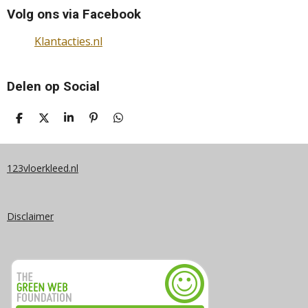
Volg ons via Facebook
Klantacties.nl
Delen op Social
D
D
S
P
D
E
E
H
I
E
L
E
A
N
L
E
L
R
N
E
N
E
E
N
123vloerkleed.nl
N
Disclaimer