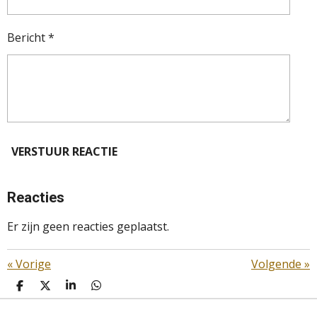
Bericht *
VERSTUUR REACTIE
Reacties
Er zijn geen reacties geplaatst.
«
Vorige
Volgende
»
D
D
S
D
E
E
H
E
L
E
A
L