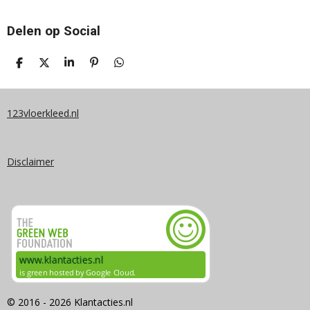
Delen op Social
D
D
S
P
D
E
E
H
I
E
L
E
A
N
L
E
L
R
N
E
N
E
E
N
123vloerkleed.nl
N
Disclaimer
© 2016 - 2026 Klantacties.nl