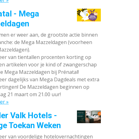
er »
atal - Mega
eldagen
en er weer aan, de grootste actie binnen
anche: de Mega Mazzeldagen (voorheen
azzeldagen).
eer van tientallen procenten korting op
en artikelen voor je kind of zwangerschap
de Mega Mazzeldagen bij Prénatal!
eer dagelijks van Mega Dagdeals met extra
rtingen! De Mazzeldagen beginnen op
ag 21 maart om 21.00 uur!
er »
er Valk Hotels -
ge Toekan Weken
eer van voordelige hotelovernachtingen