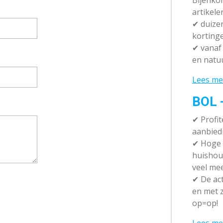
Bijenko
artikele
✔
duizen
korting
✔
vanaf 
en natuu
Lees me
BOL 
✔ P
rofi
aanbied
✔
Hoge k
huishou
veel me
✔
De act
en met z
op=op!