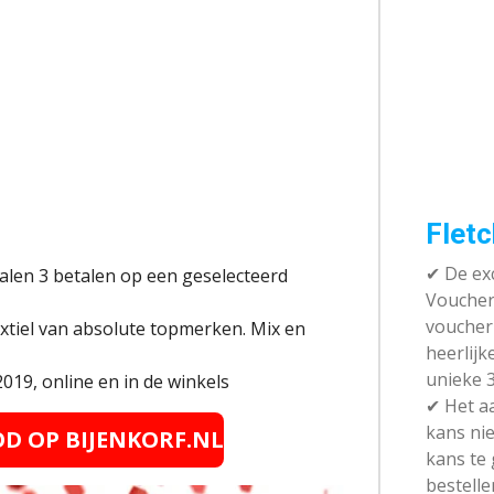
Fletc
✔ De exc
halen 3 betalen op een geselecteerd
Vouchera
voucher 
xtiel van absolute topmerken. Mix en
heerlijk
unieke 3
019, online en in de winkels
✔
Het aa
kans nie
OD OP BIJENKORF.NL
kans te
bestelle