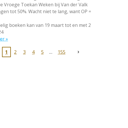
 de Vroege Toekan Weken bij Van der Valk
gen tot 50%. Wacht niet te lang, want OP =
lig boeken kan van 19 maart tot en met 2
24
er »
1
2
3
4
5
155