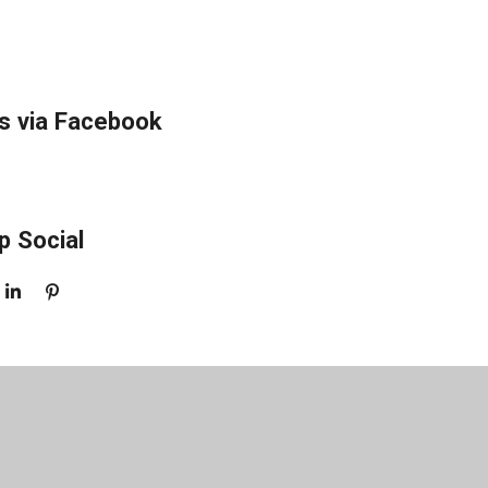
s via Facebook
p Social
S
P
H
I
A
N
R
N
E
E
N