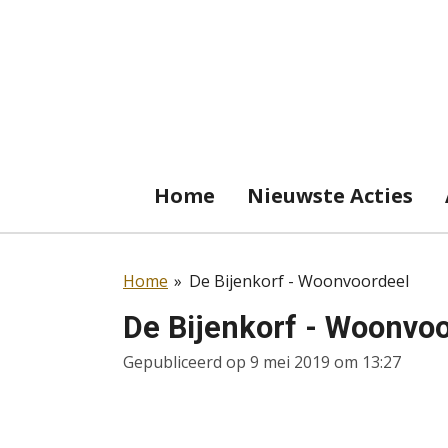
Ga
direct
naar
de
hoofdinhoud
Home
Nieuwste Acties
Home
»
De Bijenkorf - Woonvoordeel
De Bijenkorf - Woonvo
Gepubliceerd op 9 mei 2019 om 13:27