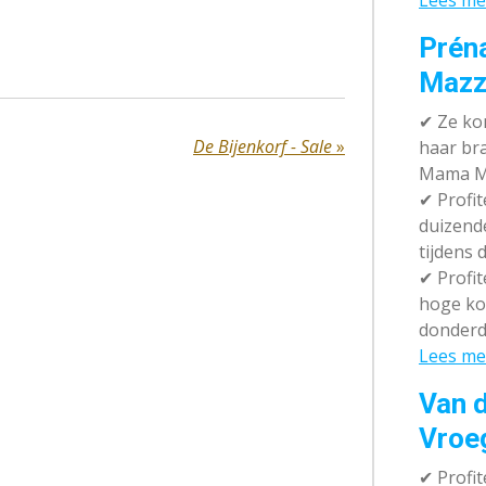
Lees me
Prén
Mazz
✔
Ze kom
De Bijenkorf - Sale
»
haar br
Mama M
✔
Profit
duizend
tijdens 
✔
Profit
hoge ko
donderd
Lees me
Van d
Vroe
✔
Profit