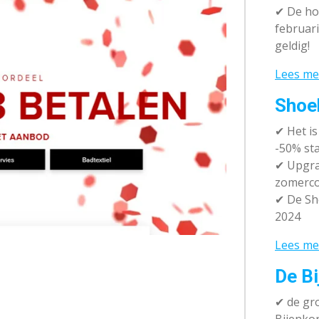
✔
De hot
februari
geldig!
Lees me
Shoe
✔
Het i
-50% sta
✔ Upgra
zomerco
✔ De Sh
2024
Lees me
De Bi
✔
de gro