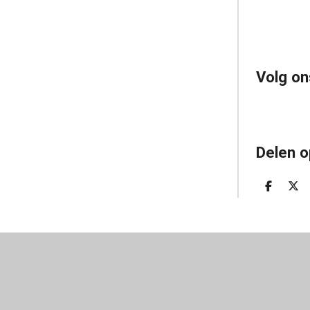
Volg on
Delen o
D
D
E
E
L
E
E
L
N