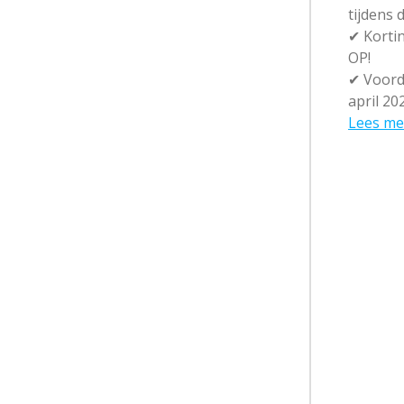
tijdens
✔
Kortin
OP!
✔
Voorde
april 20
Lees me