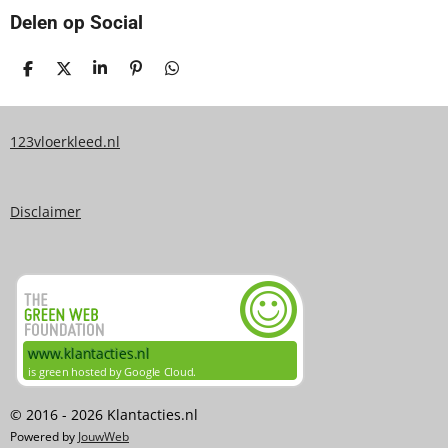
Delen op Social
D
D
S
P
D
E
E
H
I
E
L
E
A
N
L
E
L
R
N
E
N
E
E
N
123vloerkleed.nl
N
Disclaimer
© 2016 - 2026 Klantacties.nl
Powered by
JouwWeb