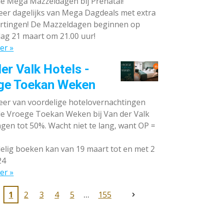
de Mega Mazzeldagen bij Prénatal!
eer dagelijks van Mega Dagdeals met extra
rtingen! De Mazzeldagen beginnen op
ag 21 maart om 21.00 uur!
er »
er Valk Hotels -
ge Toekan Weken
eer van voordelige hotelovernachtingen
 de Vroege Toekan Weken bij Van der Valk
gen tot 50%. Wacht niet te lang, want OP =
lig boeken kan van 19 maart tot en met 2
24
er »
1
2
3
4
5
155