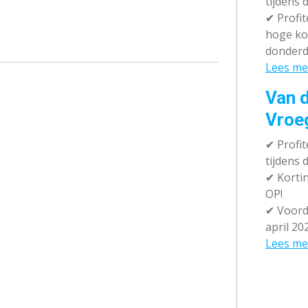
tijdens 
✔
Profit
hoge ko
donderd
Lees me
Van d
Vroe
✔
Profit
tijdens
✔
Kortin
OP!
✔
Voorde
april 20
Lees me