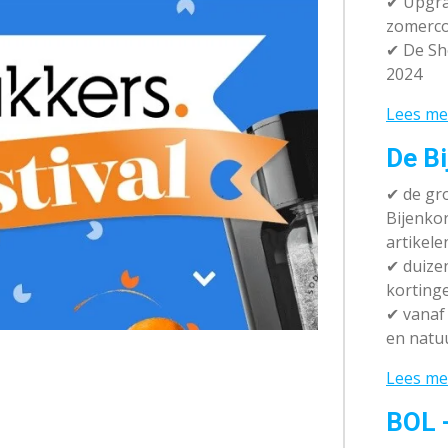
✔ Upgra
zomerco
✔ De Sh
2024
Lees me
De Bi
✔
de gro
Bijenko
artikele
✔
duizen
korting
✔
vanaf 
en natuu
Lees me
BOL 