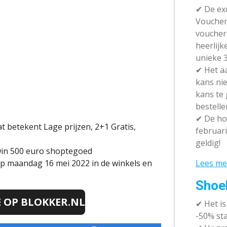
✔ De exc
Vouchera
voucher 
heerlijk
unieke 3
✔
Het aa
kans nie
kans te
bestelle
✔
De hot
dat betekent
Lage prijzen, 2+1 Gratis,
februari
geldig!
win 500 euro shoptegoed
Lees me
 op maandag 16 mei 2022 in de winkels en
Shoe
E OP
BLOKKER.NL
✔
Het i
-50% sta