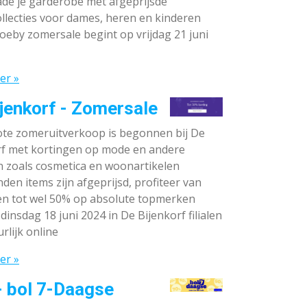
de je garderobe met afgeprijsde
llecties voor dames, heren en kinderen
oeby zomersale begint op vrijdag 21 juni
er »
jenkorf - Zomersale
te zomeruitverkoop is begonnen bij De
rf met kortingen op mode en andere
n zoals cosmetica en woonartikelen
den items zijn afgeprijsd, profiteer van
en tot wel 50% op absolute topmerken
dinsdag 18 juni 2024 in De Bijenkorf filialen
rlijk online
er »
- bol 7-Daagse