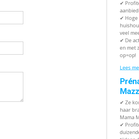
✔ P
rofi
aanbied
✔
Hoge k
huishou
veel me
✔
De act
en met z
op=op!
Lees me
Prén
Mazz
✔
Ze kom
haar br
Mama M
✔
Profit
duizend