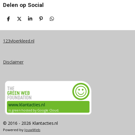
Delen op Social
D
D
S
P
D
E
E
H
I
E
L
E
A
N
L
E
L
R
N
E
N
E
E
N
123vloerkleed.nl
N
Disclaimer
© 2016 - 2026 Klantacties.nl
Powered by
JouwWeb