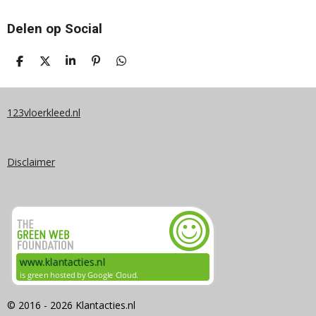
Delen op Social
D
D
S
P
D
E
E
H
I
E
L
E
A
N
L
E
L
R
N
E
N
E
E
N
123vloerkleed.nl
N
Disclaimer
© 2016 - 2026 Klantacties.nl