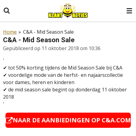
Ga
direct
naar
de
Home
»
C&A - Mid Season Sale
hoofdinhoud
C&A - Mid Season Sale
Gepubliceerd op 11 oktober 2018 om 10:36
'
✔
tot 50% korting tijdens de Mid Season Sale bij C&A
✔
voordelige mode van de herfst- en najaarscollectie
voor dames, heren en kinderen
✔ de mid season sale begint op donderdag 11 oktober
2018
'
NAAR DE AANBIEDINGEN OP
C&A.COM