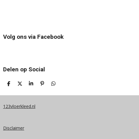
Volg ons via Facebook
Delen op Social
D
D
S
P
D
E
E
H
I
E
L
E
A
N
L
E
L
R
N
E
N
E
E
N
123vloerkleed.nl
N
Disclaimer