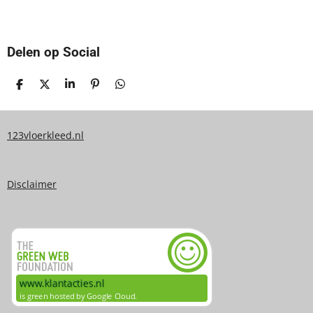
Delen op Social
D
D
S
P
D
E
E
H
I
E
L
E
A
N
L
E
L
R
N
E
N
E
E
N
123vloerkleed.nl
N
Disclaimer