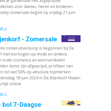
de je garderobe met afgeprijsde
llecties voor dames, heren en kinderen
oeby zomersale begint op vrijdag 21 juni
er »
jenkorf - Zomersale
te zomeruitverkoop is begonnen bij De
rf met kortingen op mode en andere
n zoals cosmetica en woonartikelen
den items zijn afgeprijsd, profiteer van
en tot wel 50% op absolute topmerken
dinsdag 18 juni 2024 in De Bijenkorf filialen
rlijk online
er »
- bol 7-Daagse