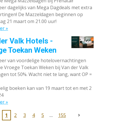
de Mega Mazzeldagen bij Prénatal!
eer dagelijks van Mega Dagdeals met extra
rtingen! De Mazzeldagen beginnen op
ag 21 maart om 21.00 uur!
er »
er Valk Hotels -
ge Toekan Weken
eer van voordelige hotelovernachtingen
 de Vroege Toekan Weken bij Van der Valk
gen tot 50%. Wacht niet te lang, want OP =
lig boeken kan van 19 maart tot en met 2
24
er »
1
2
3
4
5
155