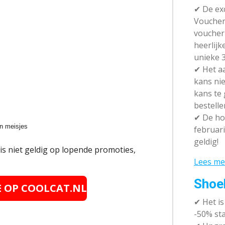
✔ De exc
Vouchera
voucher 
heerlijk
unieke 3
✔
Het aa
kans nie
kans te
bestelle
✔
De hot
en meisjes
februari
geldig!
 is niet geldig op lopende promoties,
Lees me
Shoe
E OP
COOLCAT.NL
✔
Het i
-50% sta