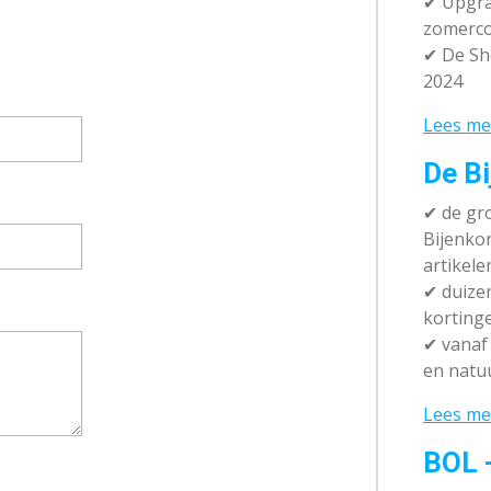
✔ Upgra
zomerco
✔ De Sh
2024
Lees me
De Bi
✔
de gro
Bijenko
artikele
✔
duizen
korting
✔
vanaf 
en natuu
Lees me
BOL 