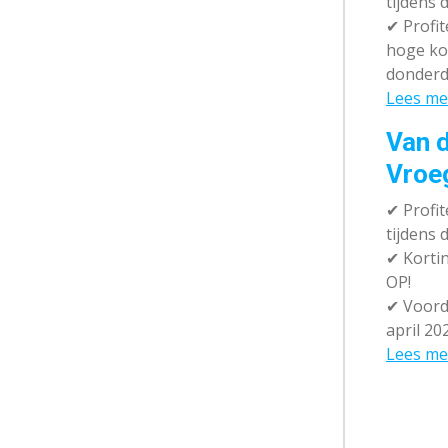
tijdens 
✔
Profit
hoge ko
donderd
Lees me
Van d
Vroe
✔
Profit
tijdens
✔
Kortin
OP!
✔
Voorde
april 20
Lees me