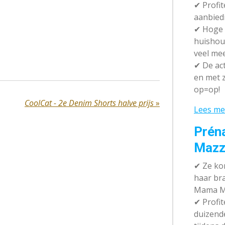
✔ P
rofi
aanbied
✔
Hoge k
huishou
veel me
✔
De act
en met z
op=op!
CoolCat - 2e Denim Shorts halve prijs
»
Lees me
Prén
Mazz
✔
Ze kom
haar br
Mama M
✔
Profit
duizend