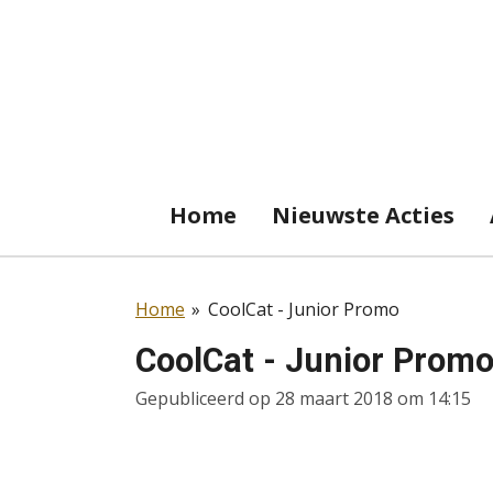
Ga
direct
naar
de
hoofdinhoud
Home
Nieuwste Acties
Home
»
CoolCat - Junior Promo
CoolCat - Junior Prom
Gepubliceerd op 28 maart 2018 om 14:15