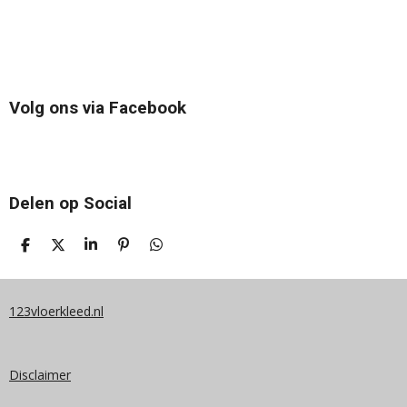
Volg ons via Facebook
Delen op Social
D
D
S
P
D
E
E
H
I
E
L
E
A
N
L
E
L
R
N
E
N
E
E
N
123vloerkleed.nl
N
Disclaimer