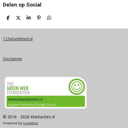
Delen op Social
D
D
S
P
D
E
E
H
I
E
L
E
A
N
L
E
L
R
N
E
N
E
E
N
123vloerkleed.nl
N
Disclaimer
© 2016 - 2026 Klantacties.nl
Powered by
JouwWeb