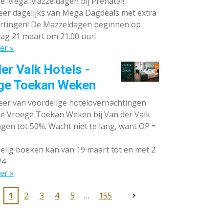
de Mega Mazzeldagen bij Prénatal!
eer dagelijks van Mega Dagdeals met extra
rtingen! De Mazzeldagen beginnen op
ag 21 maart om 21.00 uur!
er »
er Valk Hotels -
ge Toekan Weken
eer van voordelige hotelovernachtingen
 de Vroege Toekan Weken bij Van der Valk
gen tot 50%. Wacht niet te lang, want OP =
lig boeken kan van 19 maart tot en met 2
24
er »
1
2
3
4
5
155