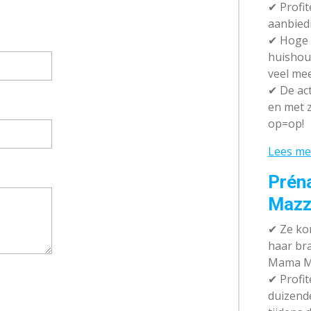
✔ P
rofi
aanbied
✔
Hoge k
huishou
veel me
✔
De act
en met z
op=op!
Lees me
Prén
Mazz
✔
Ze kom
haar br
Mama M
✔
Profit
duizend