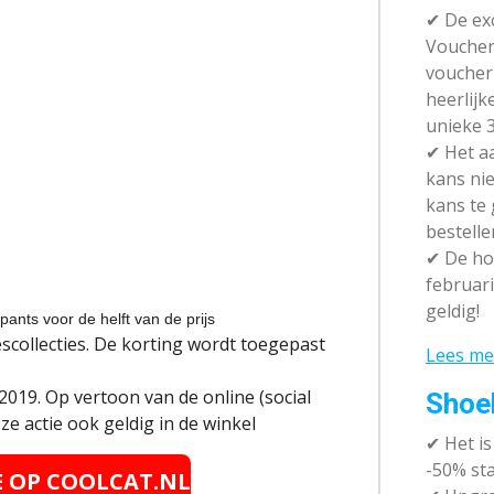
✔ De exc
Vouchera
voucher 
heerlijk
unieke 3
✔
Het aa
kans nie
kans te
bestelle
✔
De hot
februari
geldig!
pants voor de helft van de prijs
scollecties. De korting wordt toegepast
Lees me
2019.
Op vertoon van de online (social
Shoe
ze actie ook geldig in de winkel
✔
Het i
-50% sta
E OP
COOLCAT.NL