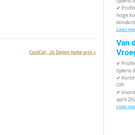
tijdens 
✔
Profit
hoge ko
donderd
Lees me
Van d
Vroe
CoolCat - 2e Denim halve prijs
»
✔
Profit
tijdens
✔
Kortin
OP!
✔
Voorde
april 20
Lees me