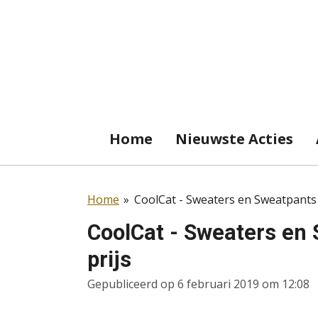
Ga
direct
naar
de
hoofdinhoud
Home
Nieuwste Acties
Home
»
CoolCat - Sweaters en Sweatpants 
CoolCat - Sweaters en
prijs
Gepubliceerd op 6 februari 2019 om 12:08