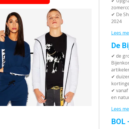
✔ Upgra
zomerco
✔ De Sh
2024
Lees me
De Bi
✔
de gro
Bijenko
artikele
✔
duizen
korting
✔
vanaf 
en natuu
Lees me
BOL 