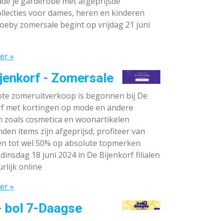
de je garderobe met afgeprijsde
llecties voor dames, heren en kinderen
oeby zomersale begint op vrijdag 21 juni
er »
jenkorf - Zomersale
te zomeruitverkoop is begonnen bij De
rf met kortingen op mode en andere
n zoals cosmetica en woonartikelen
den items zijn afgeprijsd, profiteer van
en tot wel 50% op absolute topmerken
dinsdag 18 juni 2024 in De Bijenkorf filialen
rlijk online
er »
- bol 7-Daagse