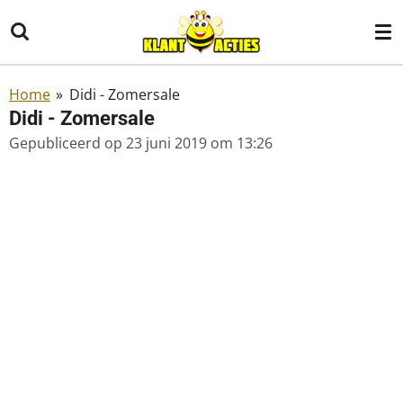
Ga
direct
naar
de
Home
»
Didi - Zomersale
hoofdinhoud
Didi - Zomersale
Gepubliceerd op 23 juni 2019 om 13:26