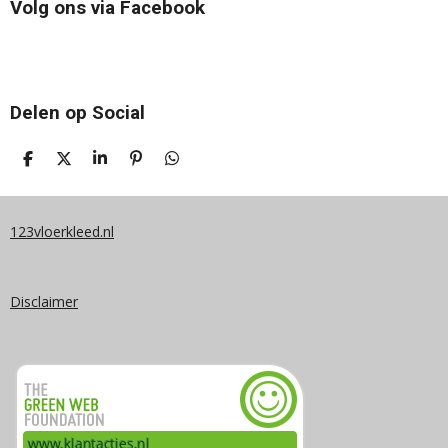
Volg ons via Facebook
Delen op Social
D
D
S
P
D
E
E
H
I
E
L
E
A
N
L
E
L
R
N
E
N
E
E
N
123vloerkleed.nl
N
Disclaimer