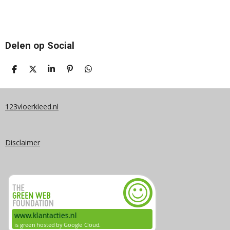
Delen op Social
D
D
S
P
D
E
E
H
I
E
L
E
A
N
L
E
L
R
N
E
N
E
E
N
123vloerkleed.nl
N
Disclaimer