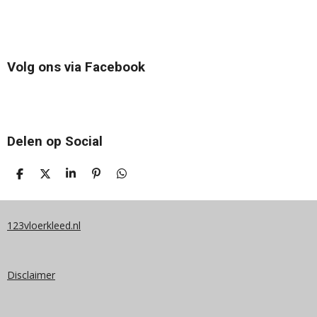
Volg ons via Facebook
Delen op Social
D
D
S
P
D
E
E
H
I
E
L
E
A
N
L
E
L
R
N
E
N
E
E
N
123vloerkleed.nl
N
Disclaimer