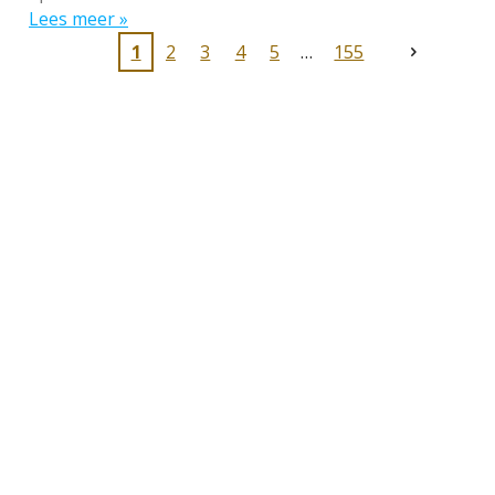
Lees meer »
1
2
3
4
5
155