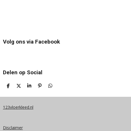
Volg ons via Facebook
Delen op Social
D
D
S
P
D
E
E
H
I
E
L
E
A
N
L
E
L
R
N
E
N
E
E
N
123vloerkleed.nl
N
Disclaimer