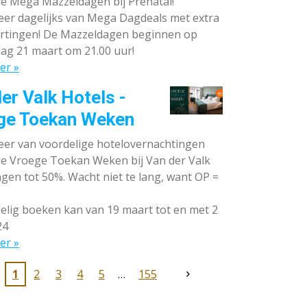
de Mega Mazzeldagen bij Prénatal!
eer dagelijks van Mega Dagdeals met extra
rtingen! De Mazzeldagen beginnen op
ag 21 maart om 21.00 uur!
er »
er Valk Hotels -
ge Toekan Weken
eer van voordelige hotelovernachtingen
 de Vroege Toekan Weken bij Van der Valk
gen tot 50%. Wacht niet te lang, want OP =
lig boeken kan van 19 maart tot en met 2
24
er »
1
2
3
4
5
155