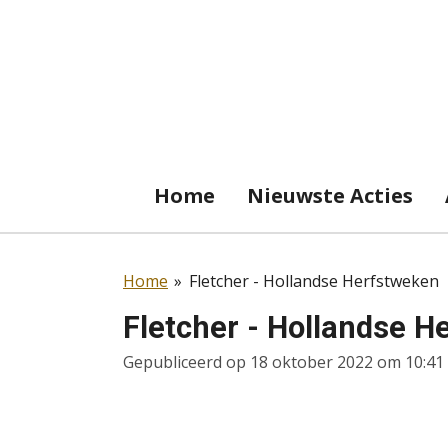
Ga
direct
naar
de
hoofdinhoud
Home
Nieuwste Acties
Home
»
Fletcher - Hollandse Herfstweken
Fletcher - Hollandse H
Gepubliceerd op 18 oktober 2022 om 10:41