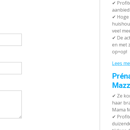
✔ P
rofi
aanbied
✔
Hoge k
huishou
veel me
✔
De act
en met z
op=op!
Lees me
Prén
Mazz
✔
Ze kom
haar br
Mama M
✔
Profit
duizend