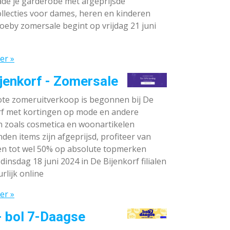
de je garderobe met afgeprijsde
llecties voor dames, heren en kinderen
oeby zomersale begint op vrijdag 21 juni
er »
jenkorf - Zomersale
te zomeruitverkoop is begonnen bij De
rf met kortingen op mode en andere
n zoals cosmetica en woonartikelen
den items zijn afgeprijsd, profiteer van
en tot wel 50% op absolute topmerken
dinsdag 18 juni 2024 in De Bijenkorf filialen
rlijk online
er »
- bol 7-Daagse