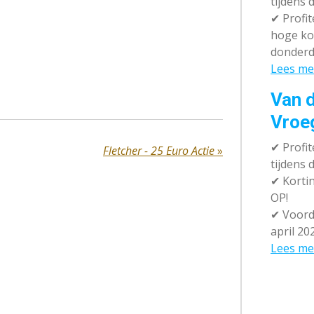
tijdens 
✔
Profit
hoge ko
donderd
Lees me
Van d
Vroe
✔
Profit
Fletcher - 25 Euro Actie
»
tijdens
✔
Kortin
OP!
✔
Voorde
april 20
Lees me