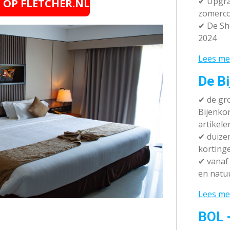
✔ Upgra
E OP FLETCHER.NL
zomerco
✔ De Sh
2024
Lees me
De Bi
✔
de gro
Bijenko
artikele
✔
duizen
korting
✔
vanaf 
en natuu
Lees me
BOL 