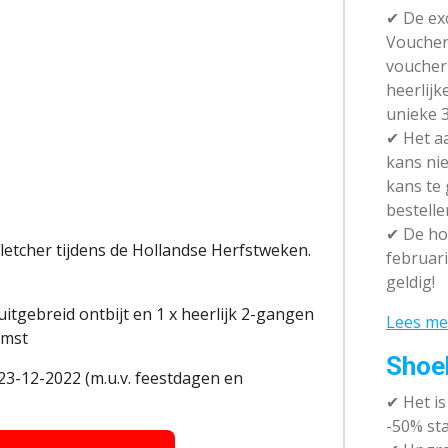
✔ De exc
Vouchera
voucher 
heerlijk
unieke 3
✔
Het aa
kans nie
kans te
bestelle
✔
De hot
letcher tijdens de Hollandse Herfstweken.
februari
geldig!
uitgebreid ontbijt en 1 x heerlijk 2-gangen
Lees me
omst
Shoe
23-12-2022 (m.u.v. feestdagen en
✔
Het i
-50% sta