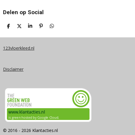
Delen op Social
D
D
S
P
D
E
E
H
I
E
L
E
A
N
L
E
L
R
N
E
N
E
E
N
123vloerkleed.nl
N
Disclaimer
© 2016 - 2026 Klantacties.nl