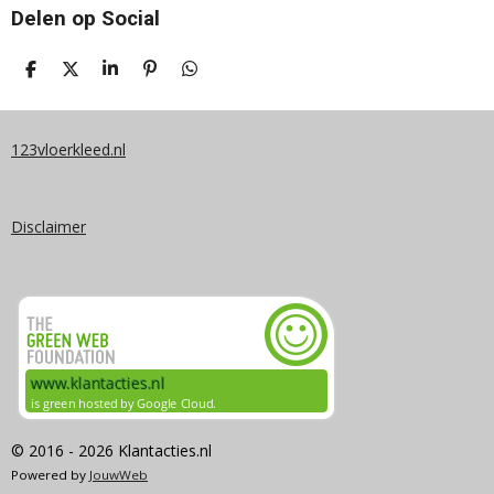
Delen op Social
D
D
S
P
D
E
E
H
I
E
L
E
A
N
L
E
L
R
N
E
N
E
E
N
123vloerkleed.nl
N
Disclaimer
© 2016 - 2026 Klantacties.nl
Powered by
JouwWeb