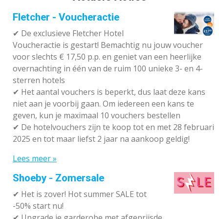
Fletcher - Voucheractie
✔ De exclusieve Fletcher Hotel
Voucheractie is gestart! Bemachtig nu jouw voucher
voor slechts € 17,50 p.p. en geniet van een heerlijke
overnachting in één van de ruim 100 unieke 3- en 4-
sterren hotels
✔
Het aantal vouchers is beperkt, dus laat deze kans
niet aan je voorbij gaan. Om iedereen een kans te
geven, kun je maximaal 10 vouchers bestellen
✔
De hotelvouchers zijn te koop tot en met 28 februari
2025 en tot maar liefst 2 jaar na aankoop geldig!
Lees meer »
Shoeby - Zomersale
✔
Het is zover! Hot summer SALE tot
-50% start nu!
✔ Upgrade je garderobe met afgeprijsde