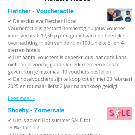
Fletcher - Voucheractie
✔ De exclusieve Fletcher Hotel
Voucheractie is gestart! Bemachtig nu jouw voucher
voor slechts € 17,50 p.p. en geniet van een heerlijke
overnachting in één van de ruim 100 unieke 3- en 4-
sterren hotels
✔
Het aantal vouchers is beperkt, dus laat deze kans
niet aan je voorbij gaan. Om iedereen een kans te
geven, kun je maximaal 10 vouchers bestellen
✔
De hotelvouchers zijn te koop tot en met 28 februari
2025 en tot maar liefst 2 jaar na aankoop geldig!
Lees meer »
Shoeby - Zomersale
✔
Het is zover! Hot summer SALE tot
-50% start nu!
✔ Upgrade je garderobe met afgeprijsde