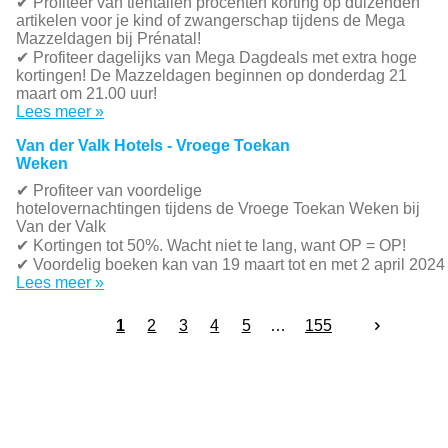
✔
Profiteer van tientallen procenten korting op duizenden
artikelen voor je kind of zwangerschap tijdens de Mega
Mazzeldagen bij Prénatal!
✔
Profiteer dagelijks van Mega Dagdeals met extra hoge
kortingen! De Mazzeldagen beginnen op donderdag 21
maart om 21.00 uur!
Lees meer »
Van der Valk Hotels - Vroege Toekan
Weken
✔
Profiteer van voordelige
hotelovernachtingen tijdens de Vroege Toekan Weken bij
Van der Valk
✔
Kortingen tot 50%. Wacht niet te lang, want OP = OP!
✔
Voordelig boeken kan van 19 maart tot en met 2 april 2024
Lees meer »
1
2
3
4
5
155