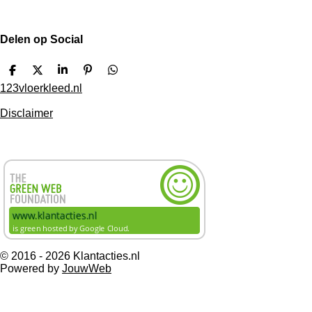
Delen op Social
D
D
S
P
D
e
e
h
i
e
123vloerkleed.nl
l
e
a
n
l
e
l
r
n
e
Disclaimer
n
e
e
n
n
© 2016 - 2026 Klantacties.nl
Powered by
JouwWeb