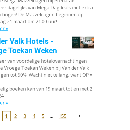
de Mega Mazzeldagen bij Prénatal!
eer dagelijks van Mega Dagdeals met extra
rtingen! De Mazzeldagen beginnen op
ag 21 maart om 21.00 uur!
er »
er Valk Hotels -
ge Toekan Weken
eer van voordelige hotelovernachtingen
 de Vroege Toekan Weken bij Van der Valk
gen tot 50%. Wacht niet te lang, want OP =
lig boeken kan van 19 maart tot en met 2
24
er »
1
2
3
4
5
155