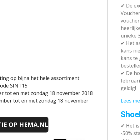
✔ De exc
Vouchera
voucher 
heerlijk
unieke 3
✔
Het aa
kans nie
kans te
bestelle
✔
De hot
ing op bijna het hele assortiment
februari
code SINT15
geldig!
ber tot en met zondag 18 november 2018
Lees me
vember tot en met zondag 18 november
Shoe
TIE OP HEMA.NL
✔
Het i
-50% sta