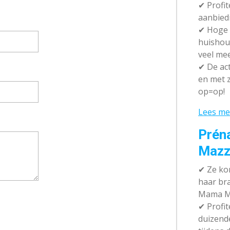
✔ P
rofi
aanbied
✔
Hoge k
huishou
veel me
✔
De act
en met z
op=op!
Lees me
Prén
Mazz
✔
Ze kom
haar br
Mama M
✔
Profit
duizend