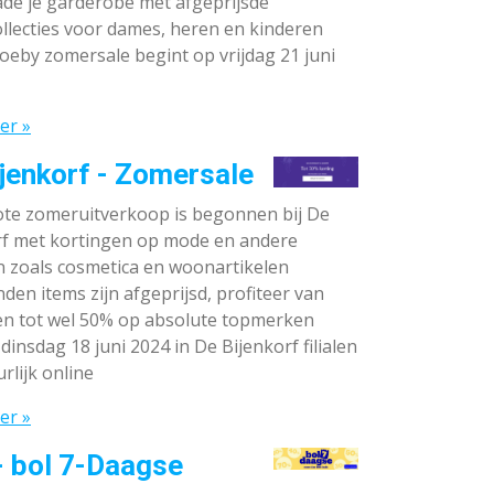
de je garderobe met afgeprijsde
llecties voor dames, heren en kinderen
oeby zomersale begint op vrijdag 21 juni
er »
jenkorf - Zomersale
te zomeruitverkoop is begonnen bij De
rf met kortingen op mode en andere
n zoals cosmetica en woonartikelen
den items zijn afgeprijsd, profiteer van
en tot wel 50% op absolute topmerken
dinsdag 18 juni 2024 in De Bijenkorf filialen
rlijk online
er »
- bol 7-Daagse