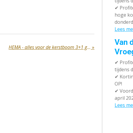
tijdens 
✔
Profit
hoge ko
donderd
Lees me
Van d
HEMA - alles voor de kerstboom 3+1 gratis
»
Vroe
✔
Profit
tijdens
✔
Kortin
OP!
✔
Voorde
april 20
Lees me