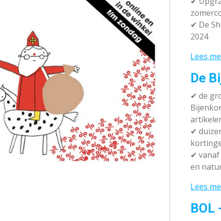
✔ Upgra
zomerco
✔ De Sh
2024
Lees me
De Bi
✔
de gro
Bijenko
artikele
✔
duizen
korting
✔
vanaf 
en natuu
Lees me
BOL 