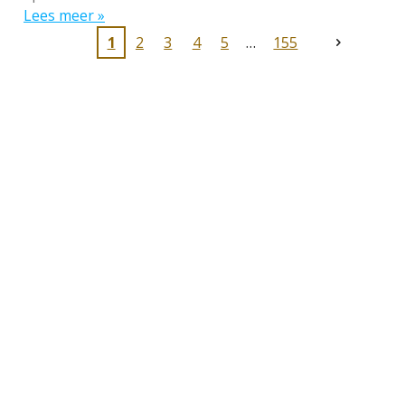
Lees meer »
1
2
3
4
5
155