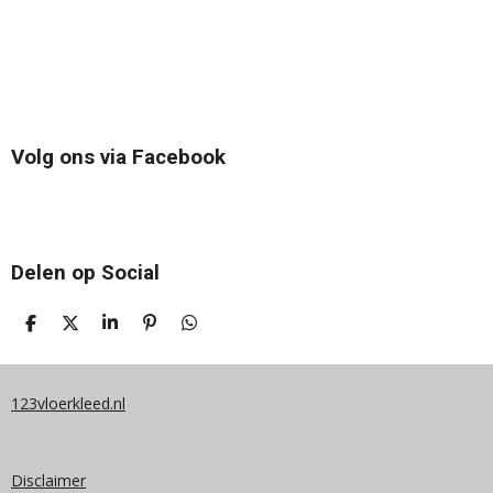
Volg ons via Facebook
Delen op Social
D
D
S
P
D
E
E
H
I
E
L
E
A
N
L
E
L
R
N
E
N
E
E
N
123vloerkleed.nl
N
Disclaimer