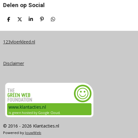
Delen op Social
D
D
S
P
D
E
E
H
I
E
L
E
A
N
L
E
L
R
N
E
N
E
E
N
123vloerkleed.nl
N
Disclaimer
© 2016 - 2026 Klantacties.nl
Powered by
JouwWeb