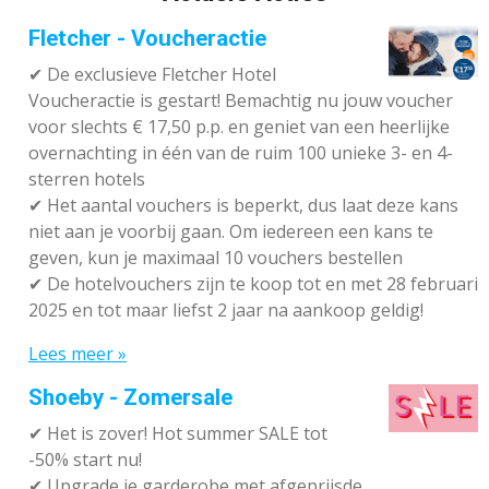
Fletcher - Voucheractie
✔ De exclusieve Fletcher Hotel
Voucheractie is gestart! Bemachtig nu jouw voucher
voor slechts € 17,50 p.p. en geniet van een heerlijke
overnachting in één van de ruim 100 unieke 3- en 4-
sterren hotels
✔
Het aantal vouchers is beperkt, dus laat deze kans
niet aan je voorbij gaan. Om iedereen een kans te
geven, kun je maximaal 10 vouchers bestellen
✔
De hotelvouchers zijn te koop tot en met 28 februari
2025 en tot maar liefst 2 jaar na aankoop geldig!
Lees meer »
Shoeby - Zomersale
✔
Het is zover! Hot summer SALE tot
-50% start nu!
✔ Upgrade je garderobe met afgeprijsde