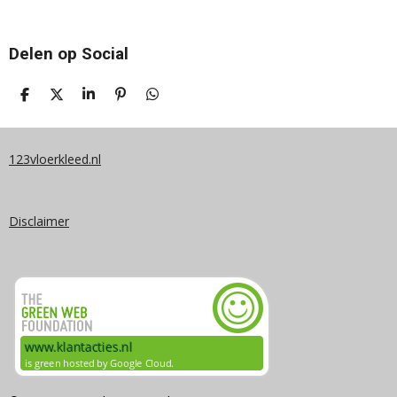
Delen op Social
D
D
S
P
D
E
E
H
I
E
L
E
A
N
L
E
L
R
N
E
N
E
E
N
123vloerkleed.nl
N
Disclaimer