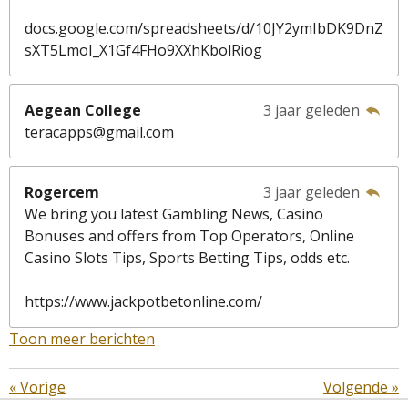
docs.google.com/spreadsheets/d/10JY2ymIbDK9DnZ
sXT5LmoI_X1Gf4FHo9XXhKbolRiog
Aegean College
3 jaar geleden
teracapps@gmail.com
Rogercem
3 jaar geleden
We bring you latest Gambling News, Casino
Bonuses and offers from Top Operators, Online
Casino Slots Tips, Sports Betting Tips, odds etc.
https://www.jackpotbetonline.com/
Toon meer berichten
«
Vorige
Volgende
»