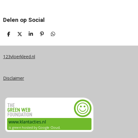
Delen op Social
D
D
S
P
D
E
E
H
I
E
L
E
A
N
L
E
L
R
N
E
N
E
E
N
123vloerkleed.nl
N
Disclaimer