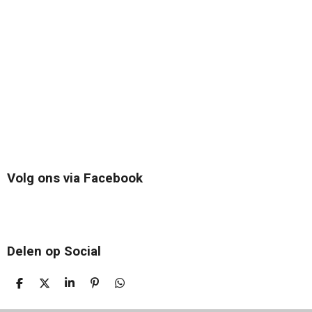
Volg ons via Facebook
Delen op Social
D
D
S
P
D
E
E
H
I
E
L
E
A
N
L