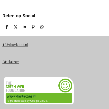
Delen op Social
D
D
S
P
D
E
E
H
I
E
L
E
A
N
L
E
L
R
N
E
N
E
E
N
123vloerkleed.nl
N
Disclaimer