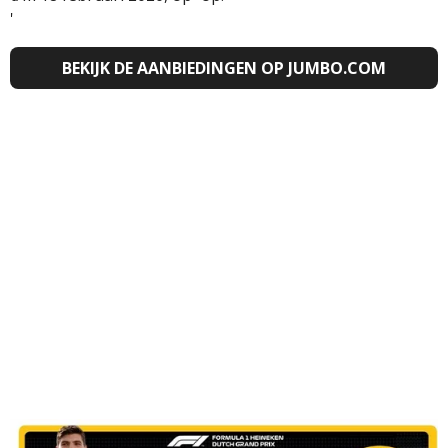
'
BEKIJK DE AANBIEDINGEN OP JUMBO.COM