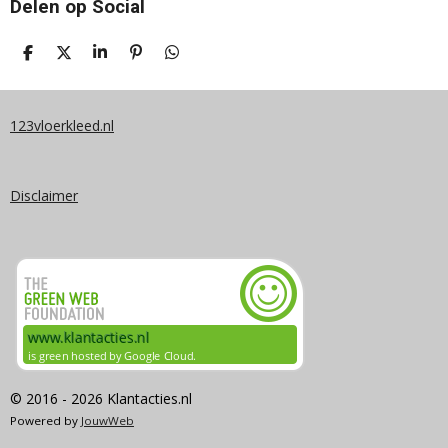
Delen op Social
D
D
S
P
D
E
E
H
I
E
L
E
A
N
L
E
L
R
N
E
N
E
E
N
123vloerkleed.nl
N
Disclaimer
© 2016 - 2026 Klantacties.nl
Powered by
JouwWeb