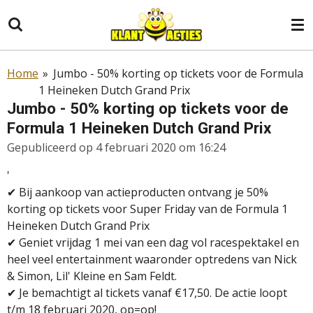
Ga
direct
naar
de
Home
»
Jumbo - 50% korting op tickets voor de Formula
hoofdinhoud
1 Heineken Dutch Grand Prix
Jumbo - 50% korting op tickets voor de
Formula 1 Heineken Dutch Grand Prix
Gepubliceerd op 4 februari 2020 om 16:24
'
✔
Bij aankoop van actieproducten ontvang je 50%
korting op tickets voor Super Friday van de Formula 1
Heineken Dutch Grand Prix
✔
Geniet vrijdag 1 mei van een dag vol racespektakel en
heel veel entertainment waaronder optredens van Nick
& Simon, Lil' Kleine en Sam Feldt.
✔ Je bemachtigt al tickets vanaf €17,50. De actie loopt
t/m 18 februari 2020, op=op!