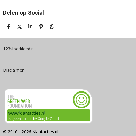
Delen op Social
D
D
S
P
D
E
E
H
I
E
L
E
A
N
L
E
L
R
N
E
N
E
E
N
123vloerkleed.nl
N
Disclaimer
© 2016 - 2026 Klantacties.nl