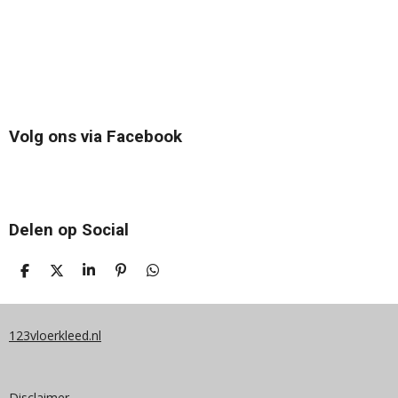
Volg ons via Facebook
Delen op Social
D
D
S
P
D
E
E
H
I
E
L
E
A
N
L
E
L
R
N
E
N
E
E
N
123vloerkleed.nl
N
Disclaimer