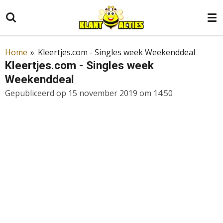
Ga
direct
naar
de
Home
»
Kleertjes.com - Singles week Weekenddeal
hoofdinhoud
Kleertjes.com - Singles week
Weekenddeal
Gepubliceerd op 15 november 2019 om 14:50