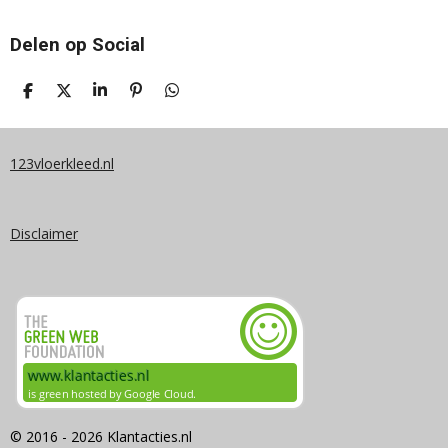
Delen op Social
D
D
S
P
D
E
E
H
I
E
L
E
A
N
L
E
L
R
N
E
N
E
E
N
123vloerkleed.nl
N
Disclaimer
© 2016 - 2026 Klantacties.nl