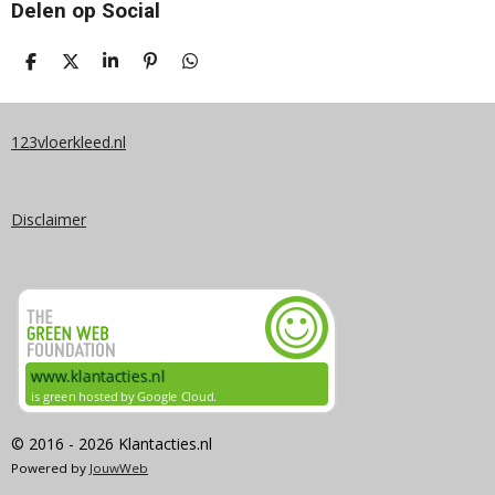
Delen op Social
D
D
S
P
D
E
E
H
I
E
L
E
A
N
L
E
L
R
N
E
N
E
E
N
123vloerkleed.nl
N
Disclaimer
© 2016 - 2026 Klantacties.nl
Powered by
JouwWeb