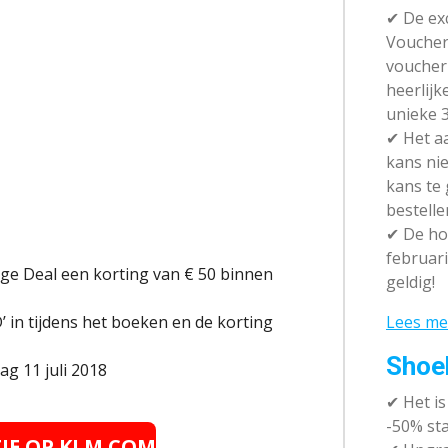
✔ De exc
Vouchera
voucher 
heerlijk
unieke 3
✔
Het aa
kans nie
kans te
bestelle
✔
De hot
februari
e Deal een korting van € 50 binnen
geldig!
Lees me
 in tijdens het boeken en de korting
Shoe
g 11 juli 2018
✔
Het i
-50% sta
TIE OP
KLM.COM