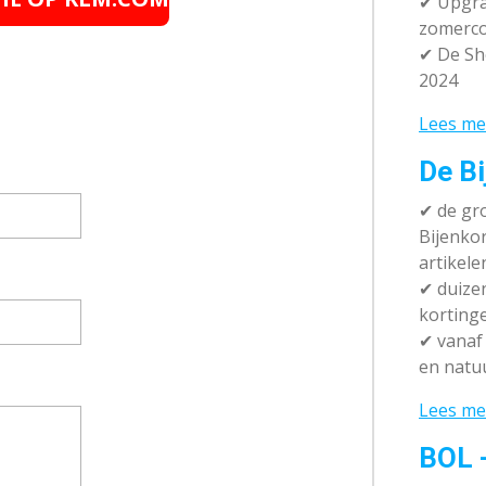
✔ Upgra
zomerco
✔ De Sh
2024
Lees me
De Bi
✔
de gro
Bijenko
artikele
✔
duizen
korting
✔
vanaf 
en natuu
Lees me
BOL 