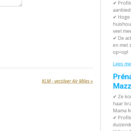
✔ P
rofi
aanbied
✔
Hoge k
huishou
veel me
✔
De act
en met z
op=op!
Lees me
Prén
KLM - verzilver Air Miles
»
Mazz
✔
Ze kom
haar br
Mama M
✔
Profit
duizend