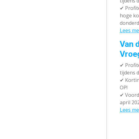
tijdens 
✔
Profit
hoge ko
donderd
Lees me
Van d
Vroe
✔
Profit
tijdens
✔
Kortin
OP!
✔
Voorde
april 20
Lees me