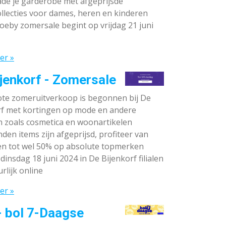
de je garderobe met afgeprijsde
llecties voor dames, heren en kinderen
oeby zomersale begint op vrijdag 21 juni
er »
jenkorf - Zomersale
te zomeruitverkoop is begonnen bij De
rf met kortingen op mode en andere
n zoals cosmetica en woonartikelen
den items zijn afgeprijsd, profiteer van
en tot wel 50% op absolute topmerken
dinsdag 18 juni 2024 in De Bijenkorf filialen
rlijk online
er »
- bol 7-Daagse