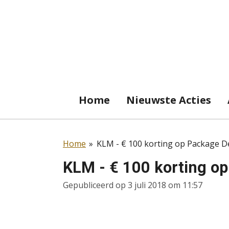
Ga
direct
naar
de
hoofdinhoud
Home
Nieuwste Acties
Home
»
KLM - € 100 korting op Package D
KLM - € 100 korting o
Gepubliceerd op 3 juli 2018 om 11:57