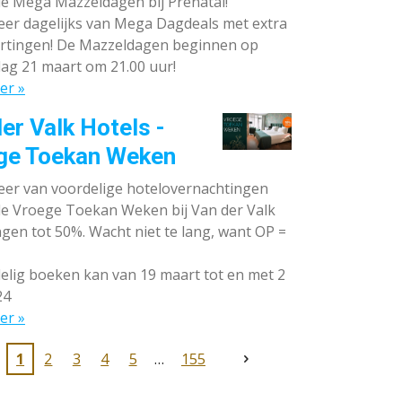
de Mega Mazzeldagen bij Prénatal!
eer dagelijks van Mega Dagdeals met extra
rtingen! De Mazzeldagen beginnen op
ag 21 maart om 21.00 uur!
er »
er Valk Hotels -
ge Toekan Weken
eer van voordelige hotelovernachtingen
 de Vroege Toekan Weken bij Van der Valk
gen tot 50%. Wacht niet te lang, want OP =
lig boeken kan van 19 maart tot en met 2
24
er »
1
2
3
4
5
155